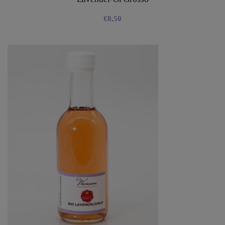
€
8,50