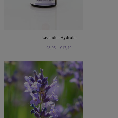
Lavendel-Hydrolat
€
8,95
–
€
17,20