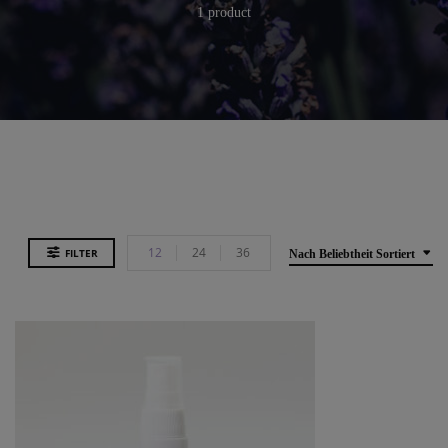
1 product
12
24
36
FILTER
Nach Beliebtheit Sortiert