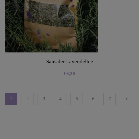
Sausaler Lavendeltee
€
6,20
1
2
3
4
5
6
7