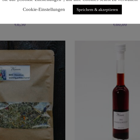
Cookie-Einstellungen
Speichern & akzeptieren
Fete De Lavande
Fotoshooting
€
6,50
€
60,00