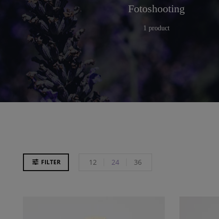
r
Küche
Fotoshooting
25 products
1 product
12
24
36
FILTER