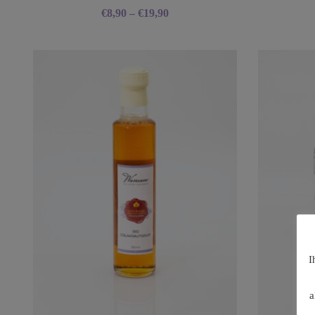
€
8,90
–
€
19,90
I
a