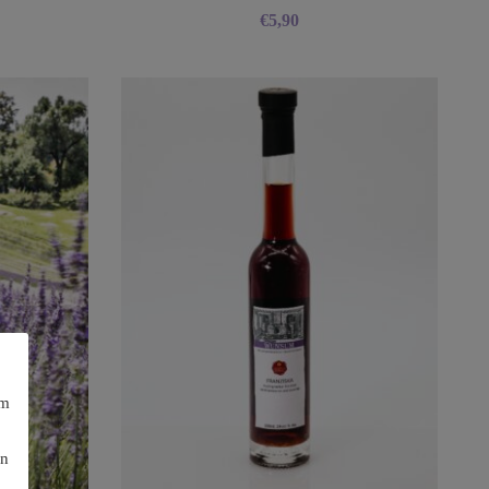
€
5,90
am
en