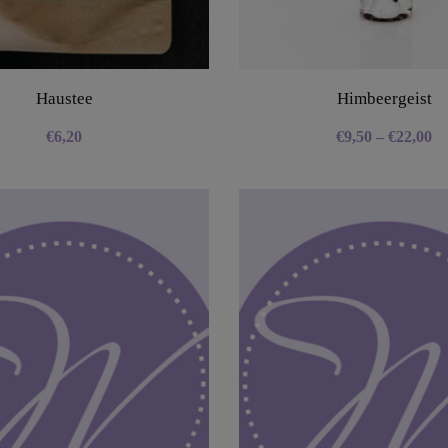
Haustee
Himbeergeist
€
6,20
€
9,50
–
€
22,00