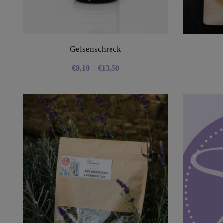
Gelsenschreck
€
9,10
–
€
13,50