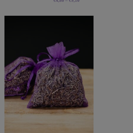
€
4,80
–
€
9,10