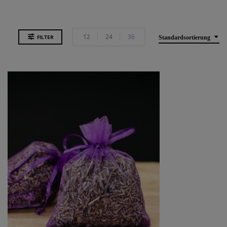
12
24
36
FILTER
Standardsortierung