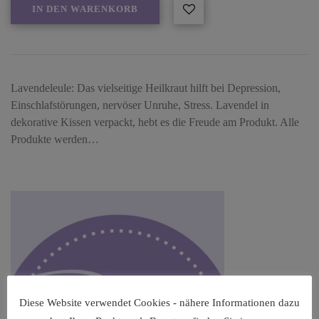
IN DEN WARENKORB
Lavendeleule: Das vielseitige Heilkraut hilft bei Depression,
Einschlafstörungen, nervöser Unruhe, Stress. Lavendel in
dekorative Kissen verpackt, hebt es die Freude am Produkt. Alle
Produkte werden…
Diese Website verwendet Cookies - nähere Informationen dazu