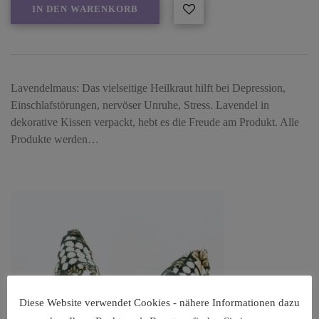
IN DEN WARENKORB
Lavendelmaus: Das vielseitige Heilkraut hilft bei Depression,
Einschlafstörungen, nervöser Unruhe, Stress. Lavendel in
dekorative Kissen verpackt, hebt es die Freude am Produkt. Alle
Produkte werden…
Diese Website verwendet Cookies - nähere Informationen dazu