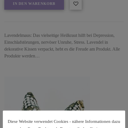
IN DEN WARENKORB
Lavendelmaus: Das vielseitige Heilkraut hilft bei Depression,
Einschlafstörungen, nervöser Unruhe, Stress. Lavendel in
dekorative Kissen verpackt, hebt es die Freude am Produkt. Alle
Produkte werden…
Diese Website verwendet Cookies - nähere Informationen dazu