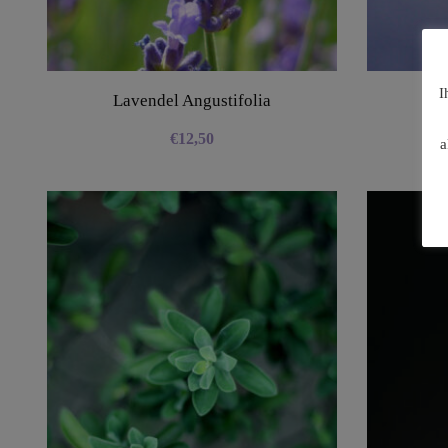
I
Lavendel Angustifolia
€
12,50
a