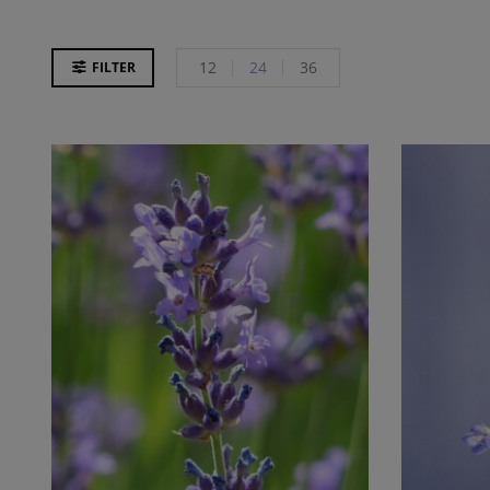
12
24
36
FILTER