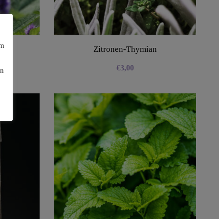
am
Zitronen-Thymian
€
3,00
en