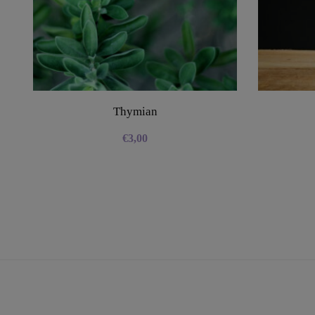
Thymian
€
3,00