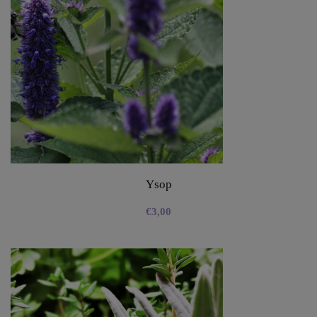
Ysop
€
3,00