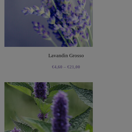
Lavandin Grosso
€
4,60
–
€
21,00