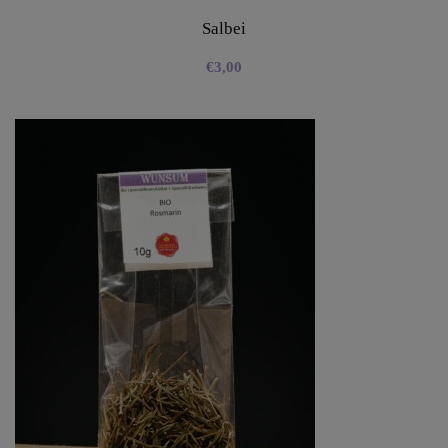
Salbei
€
3,00