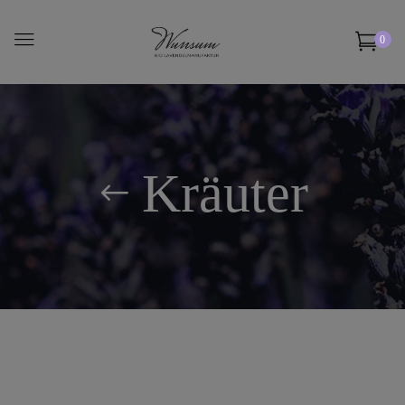
0
Kräuter