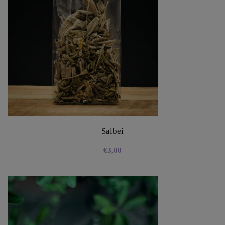
Salbei
€
3,00