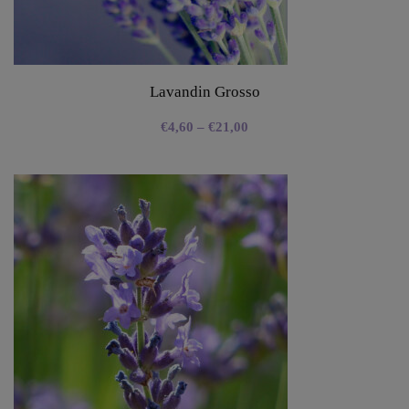
Lavandin Grosso
€
4,60
–
€
21,00