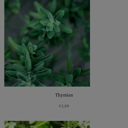
Thymian
€
3,00