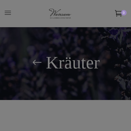
0
Kräuter