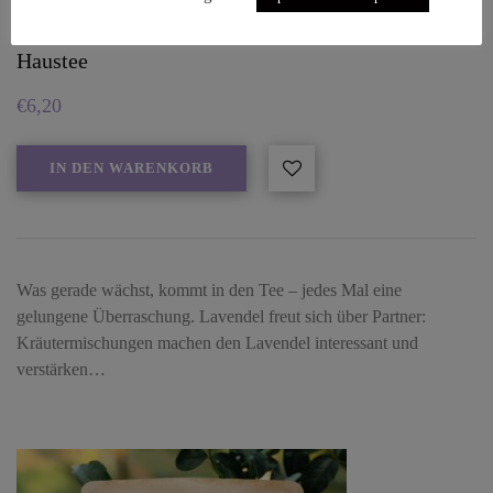
Haustee
€
6,20
IN DEN WARENKORB
Was gerade wächst, kommt in den Tee – jedes Mal eine
gelungene Überraschung. Lavendel freut sich über Partner:
Kräutermischungen machen den Lavendel interessant und
verstärken…