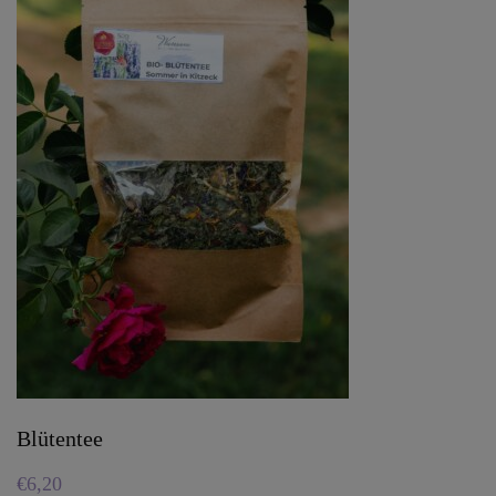
Blütentee
€
6,20