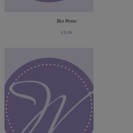
Bio Pesto
€
3,10