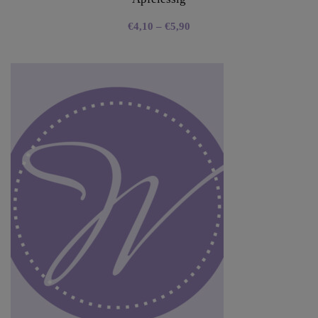
€
4,10
–
€
5,90