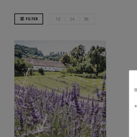
12
24
36
FILTER
I
a