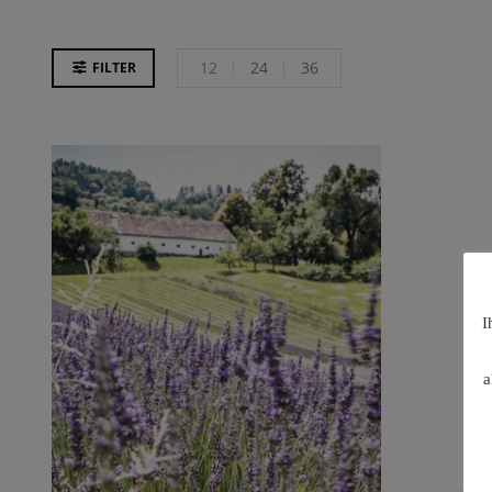
12
24
36
FILTER
I
a