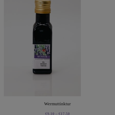
Wermuttinktur
€
9,10
–
€
17,50