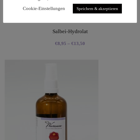
Cookie-Einstellungen
Speichern & akzeptieren
Salbei-Hydrolat
€
8,95
–
€
13,50