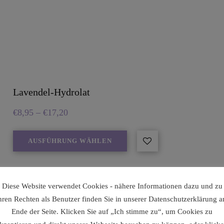
Lavendel-Hydrolat
€
8,95
–
€
17,20
AUSFÜHRUNG WÄHLEN
Diese Website verwendet Cookies - nähere Informationen dazu und zu
Lavendel-Hydrolat wird gerne als erfrischendes Gesichtswasser, 
hren Rechten als Benutzer finden Sie in unserer Datenschutzerklärung 
Inhalieren, auch zur Mundpflege, für Kompressen, zur Haarpfleg
Ende der Seite. Klicken Sie auf „Ich stimme zu“, um Cookies zu