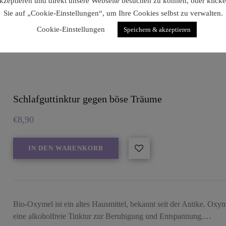
kzeptieren und direkt unsere Webseite besuchen zu können, oder klick
Sie auf „Cookie-Einstellungen“, um Ihre Cookies selbst zu verwalten.
Cookie-Einstellungen
Speichern & akzeptieren
Schlafguttinktur gegen böse Träume
€
8,90
IN DEN WARENKORB
Bio-Oxymel ist ein altes Hausmittel, bekannt seit der Antike. Oxy
eine alkoholfreie Tinktur zur Beruhigung und Entspannung.…