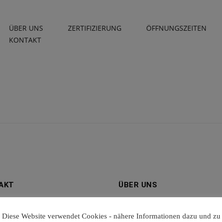
ÜBER UNS
ZERTIFIZIERUNG
ÖFFNUNGSZEITEN
KONTAKT
AKT
ÜBER UNS
17 | 8442 Kitzeck i.S.
Über uns
Diese Website verwendet Cookies - nähere Informationen dazu und zu