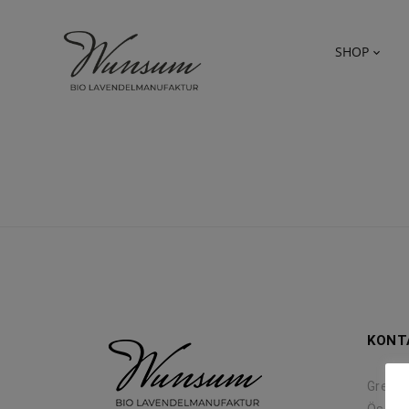
SHOP
KONT
Greith 